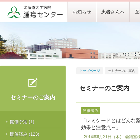
お知らせ
患者さんへ
医
トップページ
セミナーのご案内
セミナーのご案内
セミナーのご案内
開催済み
「レミケードとはどんな
開催予定
(1)
効果と注意点～」
開催済み
(123)
2014年8月21日（木） 会議