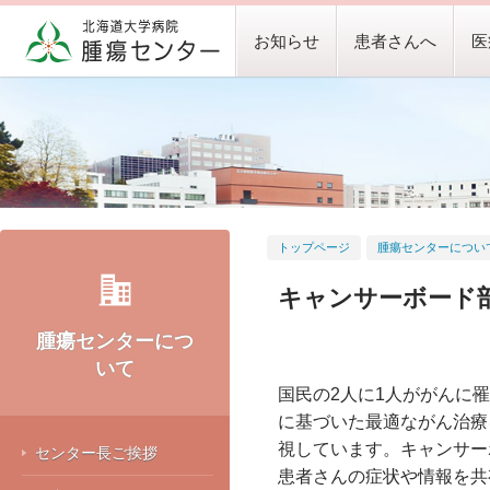
お知らせ
患者さんへ
医
トップページ
腫瘍センターについ
キャンサーボード
腫瘍センターにつ
いて
国民の2人に1人ががんに
に基づいた最適ながん治療
視しています。キャンサー
センター長ご挨拶
患者さんの症状や情報を共