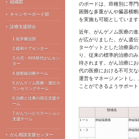
組織図
のボードは、癌種別に専門
困難な多重がんや臓器横断
キャンサーボード部
を実施も可能としています
診療支援部会
近年、がんゲノム医療の進
1.化学療法部
が広がりました。がん遺伝
ターゲットとした治療薬の
2.緩和ケアセンター
り、従来の標準的治療のみ
3.小児・AYA世代がんセン
待されます。がん治療にお
ター
代の医療における不可欠な
4.放射線治療チーム
運営をマネージメントし、
5.がんゲノム医療・遺伝カ
ことができるようサポート
ウンセリングチーム
6.治療と仕事の両立支援チ
ーム
領域名
7.がんリハビリテーション
支援チーム
１ー１
肺縦隔腫瘍
肺縦隔
１－２
肺縦隔
がん相談支援センター