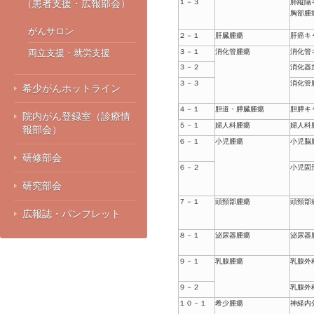
（患者支援・広報部会）
１－３
肺縦隔
胸部腫
がんサロン
２－１
肝臓腫瘍
肝癌キ
両立支援・就労支援
３－１
消化管腫瘍
消化管
３－２
消化器
３－３
消化管
希少がんホットライン
４－１
胆道・膵臓腫瘍
胆膵キ
院内がん登録室（診療情
５－１
婦人科腫瘍
婦人科
報部会）
６－１
小児腫瘍
小児脳
研修部会
６－２
小児固
研究部会
７－１
頭頸部腫瘍
頭頸部
広報誌・パンフレット
８－１
泌尿器腫瘍
泌尿器
９－１
乳腺腫瘍
乳腺外
９－２
乳腺外
１０－１
希少腫瘍
神経内