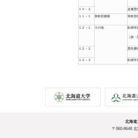
１０－２
皮膚悪
１１－１
骨軟部腫瘍
骨軟部
１２－１
その他
転移性
（肺・
１２－２
悪性腫
１２－３
転移性
北海道
〒060-864