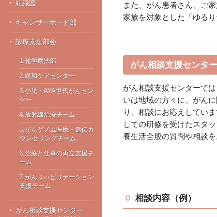
組織図
また、がん患者さん、ご家
家族を対象とした「ゆるり
キャンサーボード部
診療支援部会
1.化学療法部
がん相談支援センタ
2.緩和ケアセンター
がん相談支援センターでは
3.小児・AYA世代がんセン
ター
いは地域の方々に、がんに
り、相談にお応えしていま
4.放射線治療チーム
しての研修を受けたスタッ
5.がんゲノム医療・遺伝カ
養生活全般の質問や相談を
ウンセリングチーム
6.治療と仕事の両立支援チ
ーム
7.がんリハビリテーション
支援チーム
相談内容（例）
がん相談支援センター