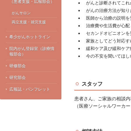
（患者支援・広報部会）
がんと診断されてこれ
がんの治療方法が知り
がんサロン
医師から治療の説明を
両立支援・就労支援
治療費や生活費が心配
セカンドオピニオンを
希少がんホットライン
家族としてどう対応す
緩和ケア及び緩和ケア
院内がん登録室（診療情
報部会）
今の不安を聞いてほし
研修部会
研究部会
スタッフ
広報誌・パンフレット
患者さん、ご家族の相談内
（医療ソーシャルワーカー