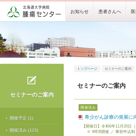
お知らせ
患者さんへ
医
トップページ
セミナーのご案内
セミナーのご案内
セミナーのご案内
開催済み
希少がん診療の発展に
開催予定
(1)
【開催日】令和6年11月20日（水）
開催済み
(123)
※ WEB開催 ／ 事前申込制